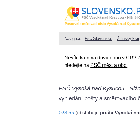
PSČ Vysoká nad Kysucou - Nižný K
Poštovní směrovací číslo Vysoká nad Kysuco
Navigace:
Psč Slovensko
::
Žilinský kraj
Nevíte kam na dovolenou v ČR? 
hledejte na
PSČ měst a obcí
.
PSČ Vysoká nad Kysucou - Nižn
vyhledání pošty a směrovacího č
023 55
(obsluhuje
pošta Vysoká n