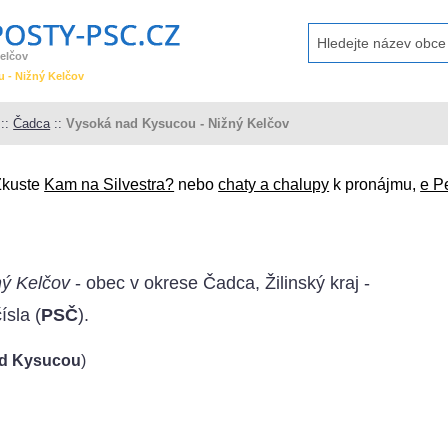
elčov
u - Nižný Kelčov
::
Čadca
::
Vysoká nad Kysucou - Nižný Kelčov
Zkuste
Kam na Silvestra?
nebo
chaty a chalupy
k pronájmu,
e P
ý Kelčov
- obec v okrese Čadca, Žilinský kraj -
ísla (
PSČ
).
ad Kysucou
)