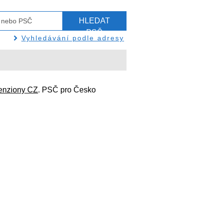
HLEDAT
PSČ
Vyhledávání podle adresy
enziony CZ
. PSČ pro Česko