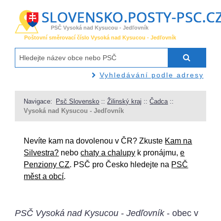
PSČ Vysoká nad Kysucou - Jedľovník
Poštovní směrovací číslo Vysoká nad Kysucou - Jedľovník
Vyhledávání podle adresy
Navigace:
Psč Slovensko
::
Žilinský kraj
::
Čadca
::
Vysoká nad Kysucou - Jedľovník
Nevíte kam na dovolenou v ČR? Zkuste
Kam na
Silvestra?
nebo
chaty a chalupy
k pronájmu,
e
Penziony CZ
. PSČ pro Česko hledejte na
PSČ
měst a obcí
.
PSČ Vysoká nad Kysucou - Jedľovník
- obec v