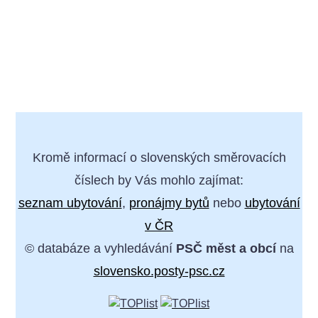
Kromě informací o slovenských směrovacích
číslech by Vás mohlo zajímat:
seznam ubytování
,
pronájmy bytů
nebo
ubytování
v ČR
© databáze a vyhledávání
PSČ měst a obcí
na
slovensko.posty-psc.cz