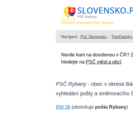
PSČ Rybany
Poštovní směrovací číslo Rybany
Navigace:
Psč Slovensko
::
Trenčiansky 
Nevíte kam na dovolenou v ČR? 
hledejte na
PSČ měst a obcí
.
PSČ Rybany
- obec v okrese Bá
vyhledání pošty a směrovacího č
956 36
(obsluhuje
pošta Rybany
)