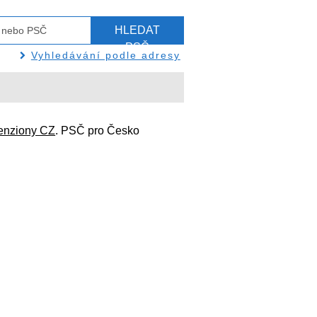
HLEDAT
PSČ
Vyhledávání podle adresy
enziony CZ
. PSČ pro Česko