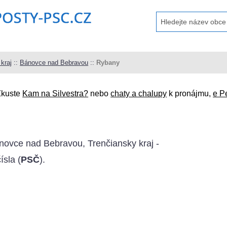
kraj
::
Bánovce nad Bebravou
::
Rybany
Zkuste
Kam na Silvestra?
nebo
chaty a chalupy
k pronájmu,
e P
novce nad Bebravou, Trenčiansky kraj -
ísla (
PSČ
).