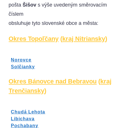
pošta
Šišov
s výše uvedeným směrovacím
číslem
obsluhuje tyto slovenské obce a města:
Okres Topoľčany
(
kraj Nitriansky
)
Norovce
Solčianky
Okres Bánovce nad Bebravou
(
kraj
Trenčiansky
)
Chudá Lehota
Libichava
Pochabany