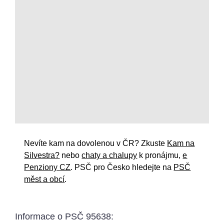
Nevíte kam na dovolenou v ČR? Zkuste
Kam na
Silvestra?
nebo
chaty a chalupy
k pronájmu,
e
Penziony CZ
. PSČ pro Česko hledejte na
PSČ
měst a obcí
.
Informace o
PSČ 95638
: