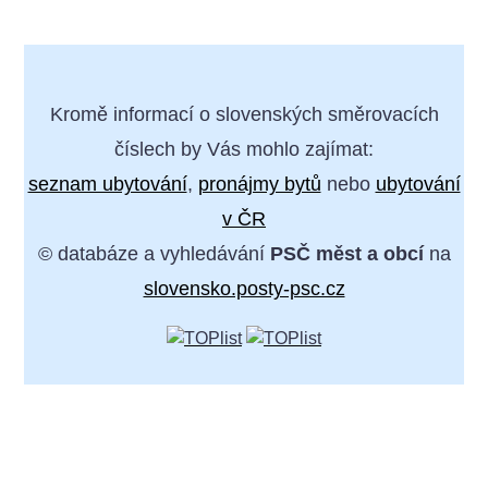
Kromě informací o slovenských směrovacích
číslech by Vás mohlo zajímat:
seznam ubytování
,
pronájmy bytů
nebo
ubytování
v ČR
© databáze a vyhledávání
PSČ měst a obcí
na
slovensko.posty-psc.cz