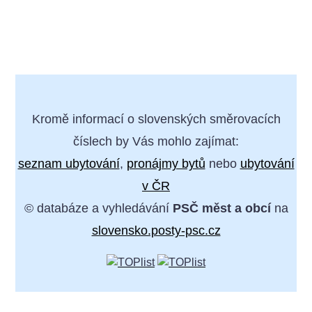
Kromě informací o slovenských směrovacích
číslech by Vás mohlo zajímat:
seznam ubytování
,
pronájmy bytů
nebo
ubytování
v ČR
© databáze a vyhledávání
PSČ měst a obcí
na
slovensko.posty-psc.cz