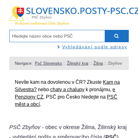
PSČ Zbyňov
Poštovní směrovací číslo Zbyňov
Vyhledávání podle adresy
Navigace:
Psč Slovensko
::
Žilinský kraj
::
Žilina
::
Zbyňov
Nevíte kam na dovolenou v ČR? Zkuste
Kam na
Silvestra?
nebo
chaty a chalupy
k pronájmu,
e
Penziony CZ
. PSČ pro Česko hledejte na
PSČ
měst a obcí
.
PSČ Zbyňov
- obec v okrese Žilina, Žilinský kraj
- vyhledání pošty a směrovacího čísla (
PSČ
).