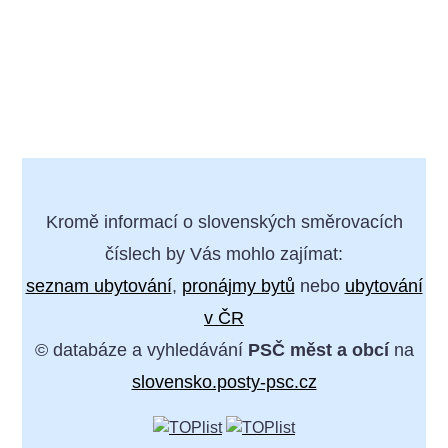
Kromě informací o slovenských směrovacích
číslech by Vás mohlo zajímat:
seznam ubytování
,
pronájmy bytů
nebo
ubytování
v ČR
© databáze a vyhledávání
PSČ měst a obcí
na
slovensko.posty-psc.cz