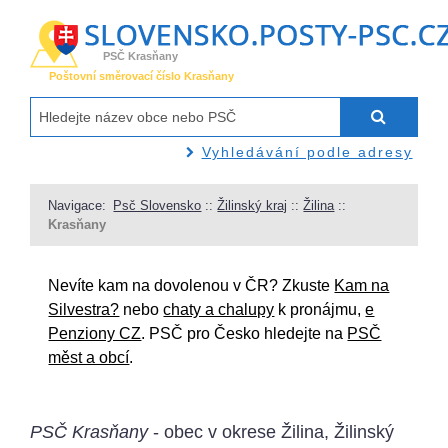
PSČ Krasňany
Poštovní směrovací číslo Krasňany
Vyhledávání podle adresy
Navigace:
Psč Slovensko
::
Žilinský kraj
::
Žilina
::
Krasňany
Nevíte kam na dovolenou v ČR? Zkuste
Kam na
Silvestra?
nebo
chaty a chalupy
k pronájmu,
e
Penziony CZ
. PSČ pro Česko hledejte na
PSČ
měst a obcí
.
PSČ Krasňany
- obec v okrese Žilina, Žilinský