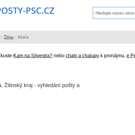
::
Žilina
::
Kľače
Zkuste
Kam na Silvestra?
nebo
chaty a chalupy
k pronájmu,
e P
, Žilinský kraj - vyhledání pošty a