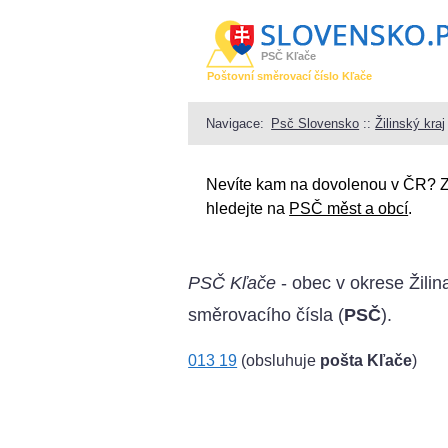
PSČ Kľače
Poštovní směrovací číslo Kľače
Navigace:
Psč Slovensko
::
Žilinský kraj
Nevíte kam na dovolenou v ČR? 
hledejte na
PSČ měst a obcí
.
PSČ Kľače
- obec v okrese Žilina
směrovacího čísla (
PSČ
).
013 19
(obsluhuje
pošta Kľače
)