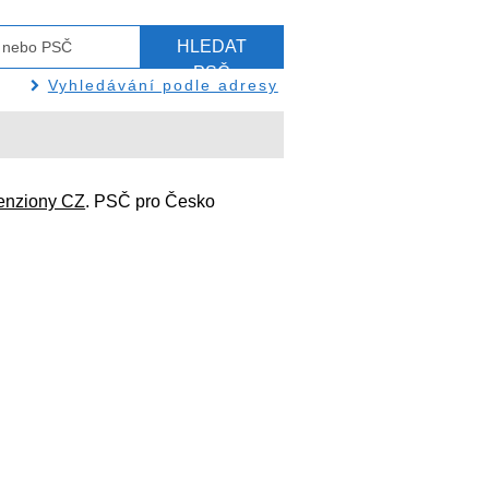
HLEDAT
PSČ
Vyhledávání podle adresy
enziony CZ
. PSČ pro Česko