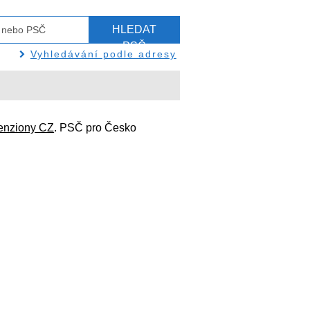
HLEDAT
PSČ
Vyhledávání podle adresy
enziony CZ
. PSČ pro Česko