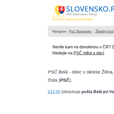
PSČ Belá (okres Žilina)
Poštovní směrovací číslo Belá
Navigace:
Psč Slovensko
::
Žilinský kraj
Nevíte kam na dovolenou v ČR? 
hledejte na
PSČ měst a obcí
.
PSČ Belá
- obec v okrese Žilina,
čísla (
PSČ
).
013 05
(obsluhuje
pošta Belá pri Va