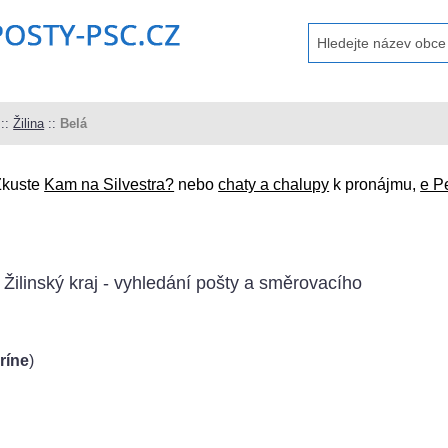
::
Žilina
::
Belá
Zkuste
Kam na Silvestra?
nebo
chaty a chalupy
k pronájmu,
e P
 Žilinský kraj - vyhledání pošty a směrovacího
ríne
)