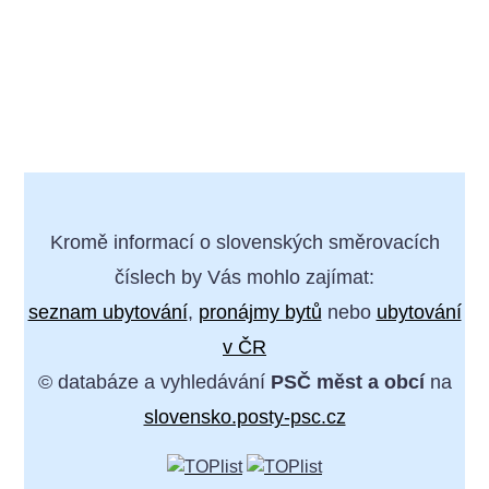
Kromě informací o slovenských směrovacích
číslech by Vás mohlo zajímat:
seznam ubytování
,
pronájmy bytů
nebo
ubytování
v ČR
© databáze a vyhledávání
PSČ měst a obcí
na
slovensko.posty-psc.cz