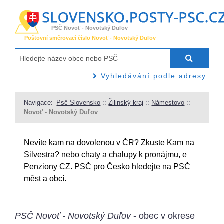
PSČ Novoť - Novotský Duľov
Poštovní směrovací číslo Novoť - Novotský Duľov
Vyhledávání podle adresy
Navigace:
Psč Slovensko
::
Žilinský kraj
::
Námestovo
::
Novoť - Novotský Duľov
Nevíte kam na dovolenou v ČR? Zkuste
Kam na
Silvestra?
nebo
chaty a chalupy
k pronájmu,
e
Penziony CZ
. PSČ pro Česko hledejte na
PSČ
měst a obcí
.
PSČ Novoť - Novotský Duľov
- obec v okrese