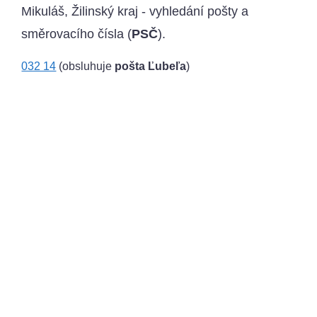
Mikuláš, Žilinský kraj - vyhledání pošty a
směrovacího čísla (
PSČ
).
032 14
(obsluhuje
pošta Ľubeľa
)