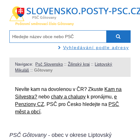
PSČ Gôtovany
Poštovní směrovací číslo Gôtovany
Vyhledávání podle adresy
Navigace:
Psč Slovensko
::
Žilinský kraj
::
Liptovský
Mikuláš
::
Gôtovany
Nevíte kam na dovolenou v ČR? Zkuste
Kam na
Silvestra?
nebo
chaty a chalupy
k pronájmu,
e
Penziony CZ
. PSČ pro Česko hledejte na
PSČ
měst a obcí
.
PSČ Gôtovany
- obec v okrese Liptovský