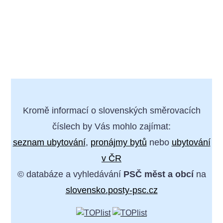
Kromě informací o slovenských směrovacích
číslech by Vás mohlo zajímat:
seznam ubytování
,
pronájmy bytů
nebo
ubytování
v ČR
© databáze a vyhledávání
PSČ měst a obcí
na
slovensko.posty-psc.cz