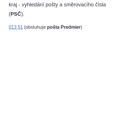
kraj - vyhledání pošty a směrovacího čísla
(
PSČ
).
013 51
(obsluhuje
pošta Predmier
)