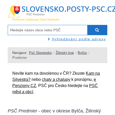
PSČ Predmier
Poštovní směrovací číslo Predmier
Vyhledávání podle adresy
Navigace:
Psč Slovensko
::
Žilinský kraj
::
Bytča
::
Predmier
Nevíte kam na dovolenou v ČR? Zkuste
Kam na
Silvestra?
nebo
chaty a chalupy
k pronájmu,
e
Penziony CZ
. PSČ pro Česko hledejte na
PSČ
měst a obcí
.
PSČ Predmier
- obec v okrese Bytča, Žilinský