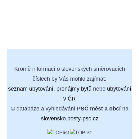
Kromě informací o slovenských směrovacích
číslech by Vás mohlo zajímat:
seznam ubytování
,
pronájmy bytů
nebo
ubytování
v ČR
© databáze a vyhledávání
PSČ měst a obcí
na
slovensko.posty-psc.cz