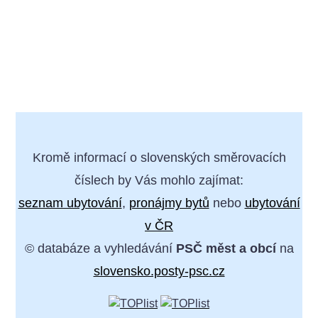
Kromě informací o slovenských směrovacích
číslech by Vás mohlo zajímat:
seznam ubytování
,
pronájmy bytů
nebo
ubytování
v ČR
© databáze a vyhledávání
PSČ měst a obcí
na
slovensko.posty-psc.cz