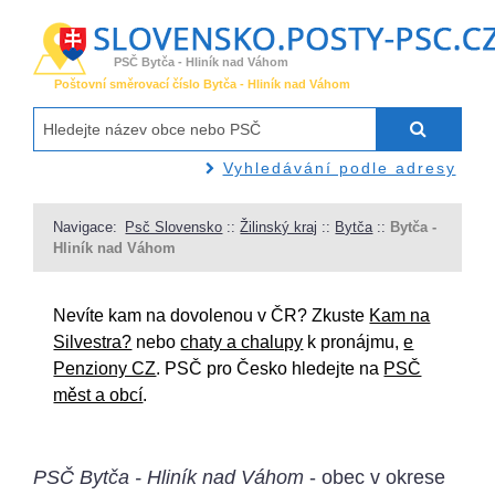
PSČ Bytča - Hliník nad Váhom
Poštovní směrovací číslo Bytča - Hliník nad Váhom
Vyhledávání podle adresy
Navigace:
Psč Slovensko
::
Žilinský kraj
::
Bytča
::
Bytča -
Hliník nad Váhom
Nevíte kam na dovolenou v ČR? Zkuste
Kam na
Silvestra?
nebo
chaty a chalupy
k pronájmu,
e
Penziony CZ
. PSČ pro Česko hledejte na
PSČ
měst a obcí
.
PSČ Bytča - Hliník nad Váhom
- obec v okrese