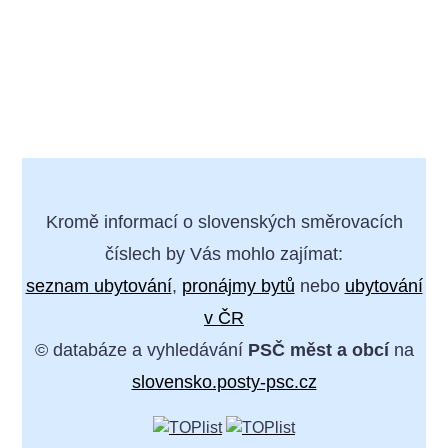
Kromě informací o slovenských směrovacích
číslech by Vás mohlo zajímat:
seznam ubytování
,
pronájmy bytů
nebo
ubytování
v ČR
© databáze a vyhledávání
PSČ měst a obcí
na
slovensko.posty-psc.cz