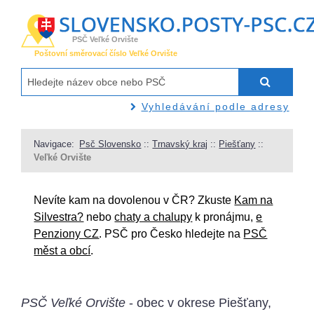
PSČ Veľké Orvište
Poštovní směrovací číslo Veľké Orvište
Vyhledávání podle adresy
Navigace:
Psč Slovensko
::
Trnavský kraj
::
Piešťany
::
Veľké Orvište
Nevíte kam na dovolenou v ČR? Zkuste
Kam na
Silvestra?
nebo
chaty a chalupy
k pronájmu,
e
Penziony CZ
. PSČ pro Česko hledejte na
PSČ
měst a obcí
.
PSČ Veľké Orvište
- obec v okrese Piešťany,