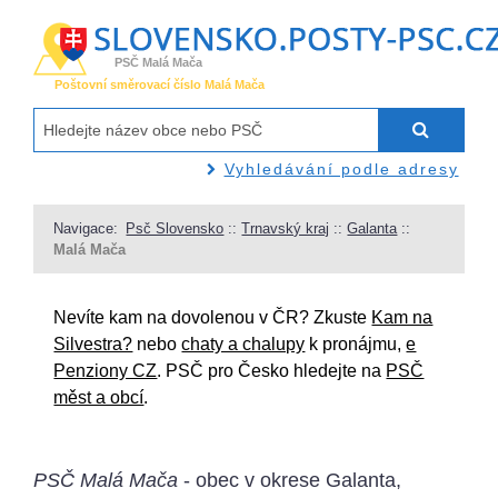
PSČ Malá Mača
Poštovní směrovací číslo Malá Mača
Vyhledávání podle adresy
Navigace:
Psč Slovensko
::
Trnavský kraj
::
Galanta
::
Malá Mača
Nevíte kam na dovolenou v ČR? Zkuste
Kam na
Silvestra?
nebo
chaty a chalupy
k pronájmu,
e
Penziony CZ
. PSČ pro Česko hledejte na
PSČ
měst a obcí
.
PSČ Malá Mača
- obec v okrese Galanta,