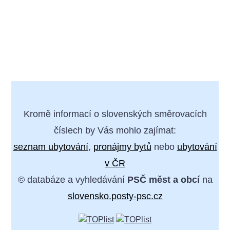
Kromě informací o slovenských směrovacích
číslech by Vás mohlo zajímat:
seznam ubytování
,
pronájmy bytů
nebo
ubytování
v ČR
© databáze a vyhledávání
PSČ měst a obcí
na
slovensko.posty-psc.cz