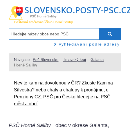
PSČ Horné Saliby
Poštovní směrovací číslo Horné Saliby
Vyhledávání podle adresy
Navigace:
Psč Slovensko
::
Trnavský kraj
::
Galanta
::
Horné Saliby
Nevíte kam na dovolenou v ČR? Zkuste
Kam na
Silvestra?
nebo
chaty a chalupy
k pronájmu,
e
Penziony CZ
. PSČ pro Česko hledejte na
PSČ
měst a obcí
.
PSČ Horné Saliby
- obec v okrese Galanta,