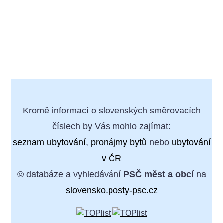
Kromě informací o slovenských směrovacích
číslech by Vás mohlo zajímat:
seznam ubytování
,
pronájmy bytů
nebo
ubytování
v ČR
© databáze a vyhledávání
PSČ měst a obcí
na
slovensko.posty-psc.cz