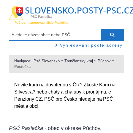
PSČ Pasiečka
Poštovní směrovací číslo Pasiečka
Vyhledávání podle adresy
Navigace:
Psč Slovensko
::
Trenčiansky kraj
::
Púchov
::
Pasiečka
Nevíte kam na dovolenou v ČR? Zkuste
Kam na
Silvestra?
nebo
chaty a chalupy
k pronájmu,
e
Penziony CZ
. PSČ pro Česko hledejte na
PSČ
měst a obcí
.
PSČ Pasiečka
- obec v okrese Púchov,