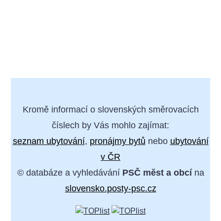
Kromě informací o slovenských směrovacích
číslech by Vás mohlo zajímat:
seznam ubytování
,
pronájmy bytů
nebo
ubytování
v ČR
© databáze a vyhledávání
PSČ měst a obcí
na
slovensko.posty-psc.cz