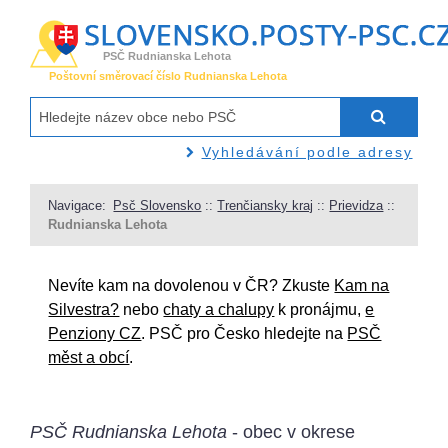
PSČ Rudnianska Lehota
Poštovní směrovací číslo Rudnianska Lehota
Vyhledávání podle adresy
Navigace:
Psč Slovensko
::
Trenčiansky kraj
::
Prievidza
::
Rudnianska Lehota
Nevíte kam na dovolenou v ČR? Zkuste
Kam na
Silvestra?
nebo
chaty a chalupy
k pronájmu,
e
Penziony CZ
. PSČ pro Česko hledejte na
PSČ
měst a obcí
.
PSČ Rudnianska Lehota
- obec v okrese