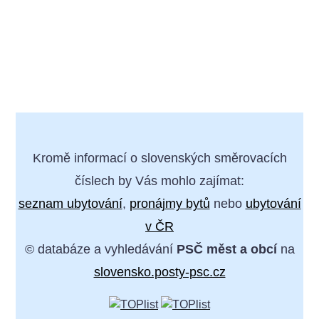
Kromě informací o slovenských směrovacích
číslech by Vás mohlo zajímat:
seznam ubytování
,
pronájmy bytů
nebo
ubytování
v ČR
© databáze a vyhledávání
PSČ měst a obcí
na
slovensko.posty-psc.cz