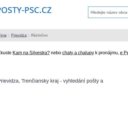
kraj
::
Prievidza
::
Ráztočno
Zkuste
Kam na Silvestra?
nebo
chaty a chalupy
k pronájmu,
e P
rievidza, Trenčiansky kraj - vyhledání pošty a