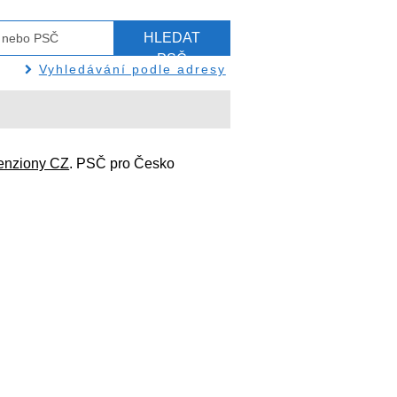
HLEDAT
PSČ
Vyhledávání podle adresy
enziony CZ
. PSČ pro Česko