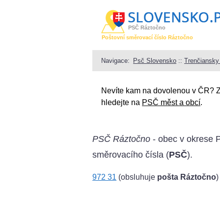
PSČ Ráztočno
Poštovní směrovací číslo Ráztočno
Navigace:
Psč Slovensko
::
Trenčiansky 
Nevíte kam na dovolenou v ČR? 
hledejte na
PSČ měst a obcí
.
PSČ Ráztočno
- obec v okrese P
směrovacího čísla (
PSČ
).
972 31
(obsluhuje
pošta Ráztočno
)