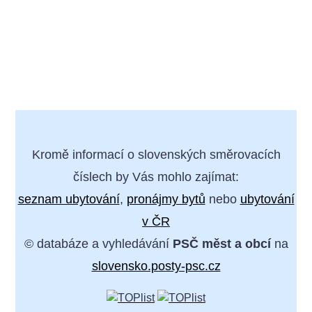
Kromě informací o slovenských směrovacích
číslech by Vás mohlo zajímat:
seznam ubytování
,
pronájmy bytů
nebo
ubytování
v ČR
© databáze a vyhledávání
PSČ měst a obcí
na
slovensko.posty-psc.cz