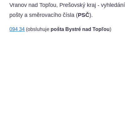
Vranov nad Topľou, Prešovský kraj - vyhledání
pošty a směrovacího čísla (
PSČ
).
094 34
(obsluhuje
pošta Bystré nad Topľou
)