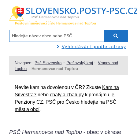
PSČ Hermanovce nad Topľou
Poštovní směrovací číslo Hermanovce nad Topľou
Vyhledávání podle adresy
Navigace:
Psč Slovensko
::
Prešovský kraj
::
Vranov nad
Topľou
::
Hermanovce nad Topľou
Nevíte kam na dovolenou v ČR? Zkuste
Kam na
Silvestra?
nebo
chaty a chalupy
k pronájmu,
e
Penziony CZ
. PSČ pro Česko hledejte na
PSČ
měst a obcí
.
PSČ Hermanovce nad Topľou
- obec v okrese