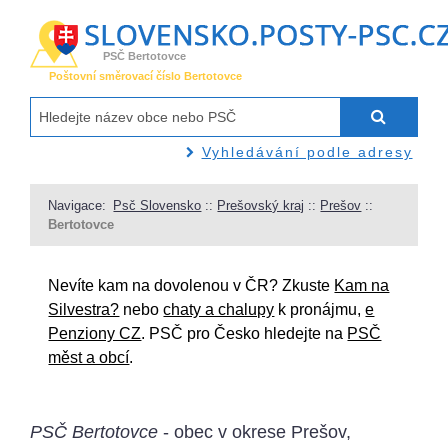
PSČ Bertotovce
Poštovní směrovací číslo Bertotovce
Vyhledávání podle adresy
Navigace:
Psč Slovensko
::
Prešovský kraj
::
Prešov
::
Bertotovce
Nevíte kam na dovolenou v ČR? Zkuste
Kam na
Silvestra?
nebo
chaty a chalupy
k pronájmu,
e
Penziony CZ
. PSČ pro Česko hledejte na
PSČ
měst a obcí
.
PSČ Bertotovce
- obec v okrese Prešov,