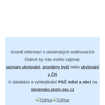
Kromě informací o slovenských směrovacích
číslech by Vás mohlo zajímat:
seznam ubytování
,
pronájmy bytů
nebo
ubytování
v ČR
© databáze a vyhledávání
PSČ měst a obcí
na
slovensko.posty-psc.cz