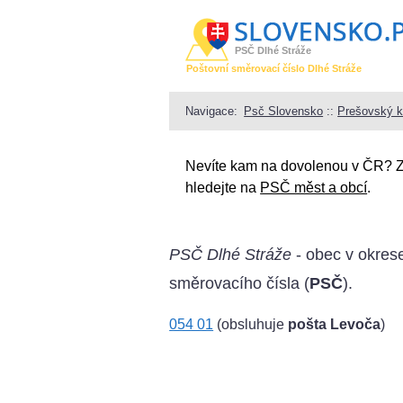
PSČ Dlhé Stráže
Poštovní směrovací číslo Dlhé Stráže
Navigace:
Psč Slovensko
::
Prešovský k
Nevíte kam na dovolenou v ČR? 
hledejte na
PSČ měst a obcí
.
PSČ Dlhé Stráže
- obec v okrese
směrovacího čísla (
PSČ
).
054 01
(obsluhuje
pošta Levoča
)