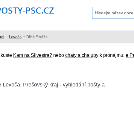
raj
::
Levoča
::
Dlhé Stráže
Zkuste
Kam na Silvestra?
nebo
chaty a chalupy
k pronájmu,
e P
 Levoča, Prešovský kraj - vyhledání pošty a