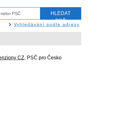
HLEDAT
PSČ
Vyhledávání podle adresy
enziony CZ
. PSČ pro Česko