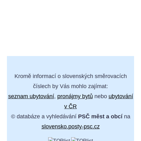
Kromě informací o slovenských směrovacích
číslech by Vás mohlo zajímat:
seznam ubytování
,
pronájmy bytů
nebo
ubytování
v ČR
© databáze a vyhledávání
PSČ měst a obcí
na
slovensko.posty-psc.cz