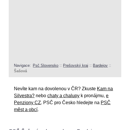
Navigace:
Psč Slovensko
::
Prešovský kraj
::
Bardejov
::
Šašová
Nevíte kam na dovolenou v ČR? Zkuste
Kam na
Silvestra?
nebo
chaty a chalupy
k pronájmu,
e
Penziony CZ
. PSČ pro Česko hledejte na
PSČ
měst a obcí
.