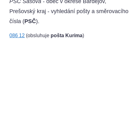
PSČ Šašová
- obec v okrese Bardejov,
Prešovský kraj - vyhledání pošty a směrovacího
čísla (
PSČ
).
086 12
(obsluhuje
pošta Kurima
)