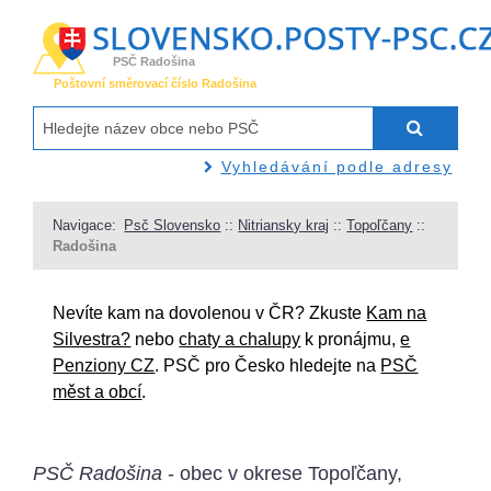
PSČ Radošina
Poštovní směrovací číslo Radošina
Vyhledávání podle adresy
Navigace:
Psč Slovensko
::
Nitriansky kraj
::
Topoľčany
::
Radošina
Nevíte kam na dovolenou v ČR? Zkuste
Kam na
Silvestra?
nebo
chaty a chalupy
k pronájmu,
e
Penziony CZ
. PSČ pro Česko hledejte na
PSČ
měst a obcí
.
PSČ Radošina
- obec v okrese Topoľčany,