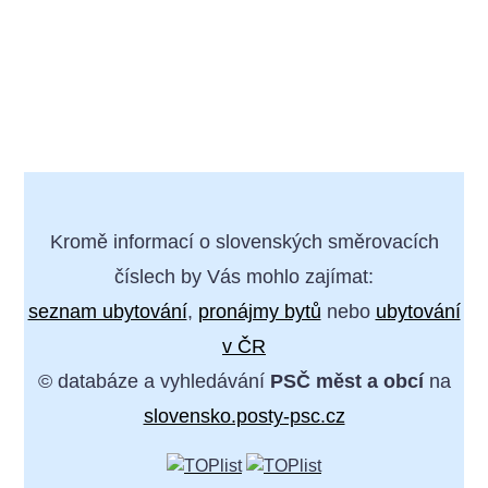
Kromě informací o slovenských směrovacích
číslech by Vás mohlo zajímat:
seznam ubytování
,
pronájmy bytů
nebo
ubytování
v ČR
© databáze a vyhledávání
PSČ měst a obcí
na
slovensko.posty-psc.cz