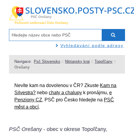
PSČ Orešany
Poštovní směrovací číslo Orešany
Vyhledávání podle adresy
Navigace:
Psč Slovensko
::
Nitriansky kraj
::
Topoľčany
::
Orešany
Nevíte kam na dovolenou v ČR? Zkuste
Kam na
Silvestra?
nebo
chaty a chalupy
k pronájmu,
e
Penziony CZ
. PSČ pro Česko hledejte na
PSČ
měst a obcí
.
PSČ Orešany
- obec v okrese Topoľčany,