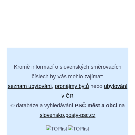
Kromě informací o slovenských směrovacích
číslech by Vás mohlo zajímat:
seznam ubytování
,
pronájmy bytů
nebo
ubytování
v ČR
© databáze a vyhledávání
PSČ měst a obcí
na
slovensko.posty-psc.cz