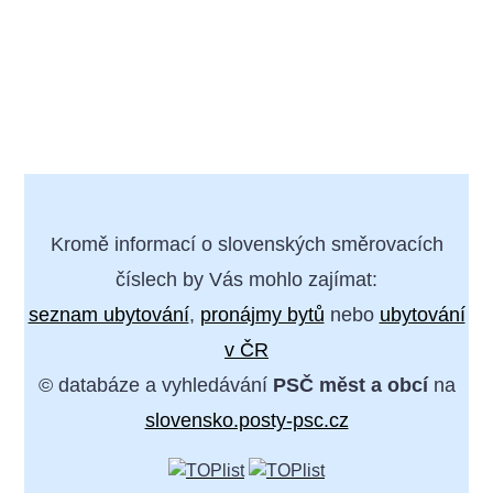
Kromě informací o slovenských směrovacích
číslech by Vás mohlo zajímat:
seznam ubytování
,
pronájmy bytů
nebo
ubytování
v ČR
© databáze a vyhledávání
PSČ měst a obcí
na
slovensko.posty-psc.cz