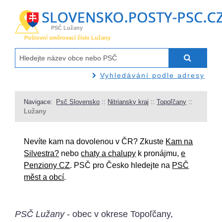
PSČ Lužany
Poštovní směrovací číslo Lužany
Vyhledávání podle adresy
Navigace:
Psč Slovensko
::
Nitriansky kraj
::
Topoľčany
::
Lužany
Nevíte kam na dovolenou v ČR? Zkuste
Kam na
Silvestra?
nebo
chaty a chalupy
k pronájmu,
e
Penziony CZ
. PSČ pro Česko hledejte na
PSČ
měst a obcí
.
PSČ Lužany
- obec v okrese Topoľčany,