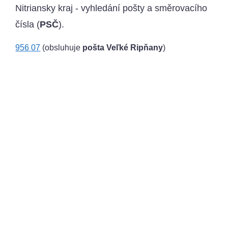
Nitriansky kraj - vyhledání pošty a směrovacího
čísla (
PSČ
).
956 07
(obsluhuje
pošta Veľké Ripňany
)