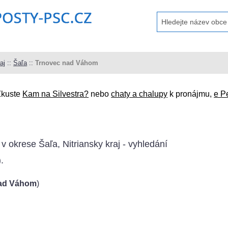
aj
::
Šaľa
::
Trnovec nad Váhom
Zkuste
Kam na Silvestra?
nebo
chaty a chalupy
k pronájmu,
e P
v okrese Šaľa, Nitriansky kraj - vyhledání
).
nad Váhom
)