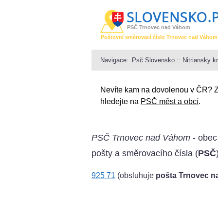
PSČ Trnovec nad Váhom
Poštovní směrovací číslo Trnovec nad Váhom
Navigace:
Psč Slovensko
::
Nitriansky kr
Nevíte kam na dovolenou v ČR? 
hledejte na
PSČ měst a obcí
.
PSČ Trnovec nad Váhom
- obec 
pošty a směrovacího čísla (
PSČ
925 71
(obsluhuje
pošta Trnovec 