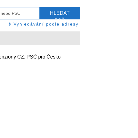
HLEDAT
PSČ
Vyhledávání podle adresy
enziony CZ
. PSČ pro Česko