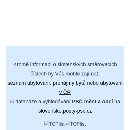
Kromě informací o slovenských směrovacích
číslech by Vás mohlo zajímat:
seznam ubytování
,
pronájmy bytů
nebo
ubytování
v ČR
© databáze a vyhledávání
PSČ měst a obcí
na
slovensko.posty-psc.cz