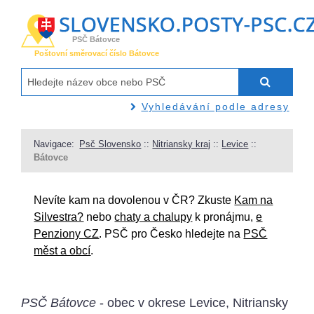
PSČ Bátovce
Poštovní směrovací číslo Bátovce
Vyhledávání podle adresy
Navigace:
Psč Slovensko
::
Nitriansky kraj
::
Levice
::
Bátovce
Nevíte kam na dovolenou v ČR? Zkuste
Kam na
Silvestra?
nebo
chaty a chalupy
k pronájmu,
e
Penziony CZ
. PSČ pro Česko hledejte na
PSČ
měst a obcí
.
PSČ Bátovce
- obec v okrese Levice, Nitriansky