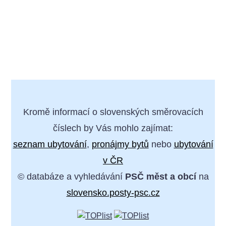
Kromě informací o slovenských směrovacích
číslech by Vás mohlo zajímat:
seznam ubytování
,
pronájmy bytů
nebo
ubytování
v ČR
© databáze a vyhledávání
PSČ měst a obcí
na
slovensko.posty-psc.cz