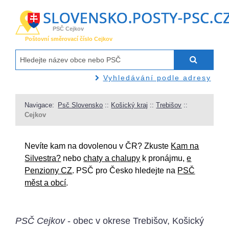
PSČ Cejkov
Poštovní směrovací číslo Cejkov
Vyhledávání podle adresy
Navigace:
Psč Slovensko
::
Košický kraj
::
Trebišov
::
Cejkov
Nevíte kam na dovolenou v ČR? Zkuste
Kam na
Silvestra?
nebo
chaty a chalupy
k pronájmu,
e
Penziony CZ
. PSČ pro Česko hledejte na
PSČ
měst a obcí
.
PSČ Cejkov
- obec v okrese Trebišov, Košický