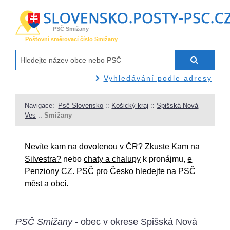
PSČ Smižany
Poštovní směrovací číslo Smižany
Vyhledávání podle adresy
Navigace:
Psč Slovensko
::
Košický kraj
::
Spišská Nová
Ves
::
Smižany
Nevíte kam na dovolenou v ČR? Zkuste
Kam na
Silvestra?
nebo
chaty a chalupy
k pronájmu,
e
Penziony CZ
. PSČ pro Česko hledejte na
PSČ
měst a obcí
.
PSČ Smižany
- obec v okrese Spišská Nová