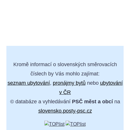
Kromě informací o slovenských směrovacích
číslech by Vás mohlo zajímat:
seznam ubytování
,
pronájmy bytů
nebo
ubytování
v ČR
© databáze a vyhledávání
PSČ měst a obcí
na
slovensko.posty-psc.cz