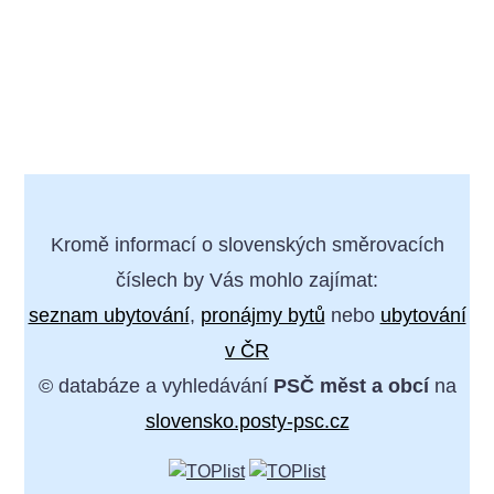
Kromě informací o slovenských směrovacích
číslech by Vás mohlo zajímat:
seznam ubytování
,
pronájmy bytů
nebo
ubytování
v ČR
© databáze a vyhledávání
PSČ měst a obcí
na
slovensko.posty-psc.cz