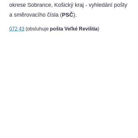
okrese Sobrance, Košický kraj - vyhledání pošty
a směrovacího čísla (
PSČ
).
072 43
(obsluhuje
pošta Veľké Revištia
)