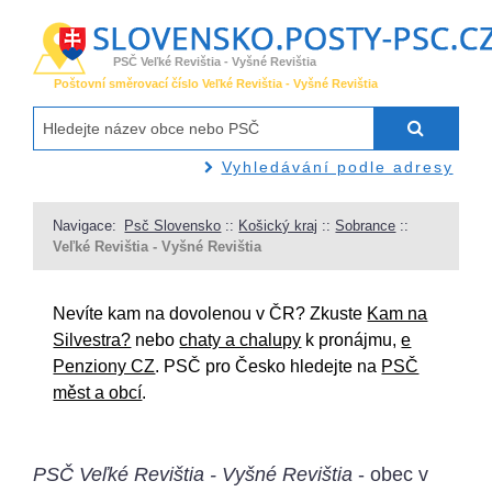
PSČ Veľké Revištia - Vyšné Revištia
Poštovní směrovací číslo Veľké Revištia - Vyšné Revištia
Vyhledávání podle adresy
Navigace:
Psč Slovensko
::
Košický kraj
::
Sobrance
::
Veľké Revištia - Vyšné Revištia
Nevíte kam na dovolenou v ČR? Zkuste
Kam na
Silvestra?
nebo
chaty a chalupy
k pronájmu,
e
Penziony CZ
. PSČ pro Česko hledejte na
PSČ
měst a obcí
.
PSČ Veľké Revištia - Vyšné Revištia
- obec v