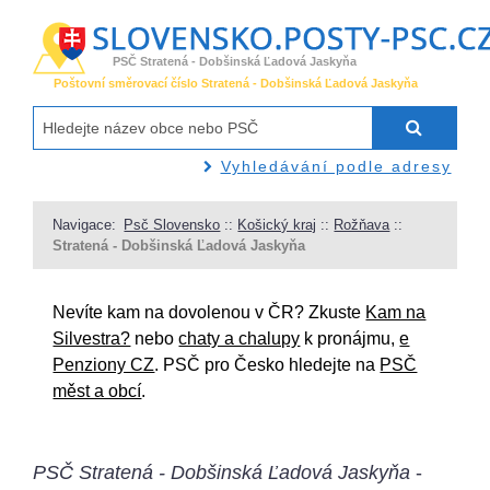
PSČ Stratená - Dobšinská Ľadová Jaskyňa
Poštovní směrovací číslo Stratená - Dobšinská Ľadová Jaskyňa
Vyhledávání podle adresy
Navigace:
Psč Slovensko
::
Košický kraj
::
Rožňava
::
Stratená - Dobšinská Ľadová Jaskyňa
Nevíte kam na dovolenou v ČR? Zkuste
Kam na
Silvestra?
nebo
chaty a chalupy
k pronájmu,
e
Penziony CZ
. PSČ pro Česko hledejte na
PSČ
měst a obcí
.
PSČ Stratená - Dobšinská Ľadová Jaskyňa
-