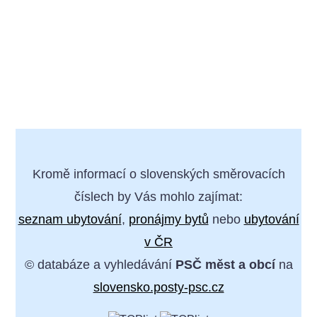
Kromě informací o slovenských směrovacích
číslech by Vás mohlo zajímat:
seznam ubytování
,
pronájmy bytů
nebo
ubytování
v ČR
© databáze a vyhledávání
PSČ měst a obcí
na
slovensko.posty-psc.cz