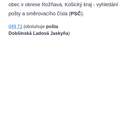
obec v okrese Rožňava, Košický kraj - vyhledání
pošty a směrovacího čísla (
PSČ
).
049 71
(obsluhuje
pošta
Dobšinská Ľadová Jaskyňa
)