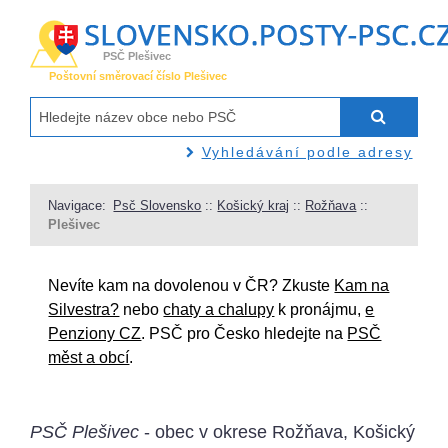
PSČ Plešivec
Poštovní směrovací číslo Plešivec
Vyhledávání podle adresy
Navigace:
Psč Slovensko
::
Košický kraj
::
Rožňava
::
Plešivec
Nevíte kam na dovolenou v ČR? Zkuste
Kam na
Silvestra?
nebo
chaty a chalupy
k pronájmu,
e
Penziony CZ
. PSČ pro Česko hledejte na
PSČ
měst a obcí
.
PSČ Plešivec
- obec v okrese Rožňava, Košický