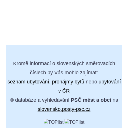
Kromě informací o slovenských směrovacích
číslech by Vás mohlo zajímat:
seznam ubytování
,
pronájmy bytů
nebo
ubytování
v ČR
© databáze a vyhledávání
PSČ měst a obcí
na
slovensko.posty-psc.cz