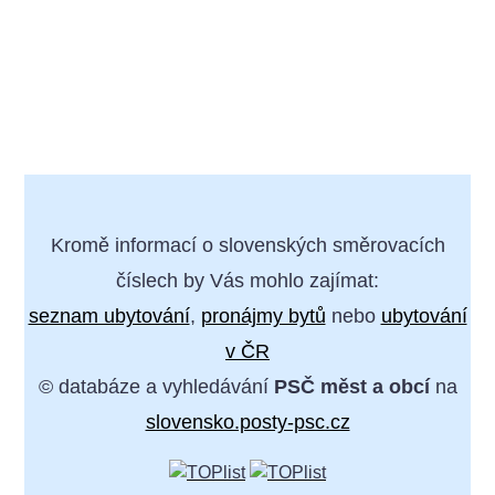
Kromě informací o slovenských směrovacích
číslech by Vás mohlo zajímat:
seznam ubytování
,
pronájmy bytů
nebo
ubytování
v ČR
© databáze a vyhledávání
PSČ měst a obcí
na
slovensko.posty-psc.cz