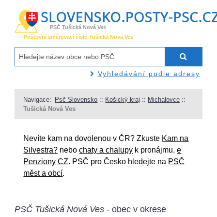
PSČ Tušická Nová Ves
Poštovní směrovací číslo Tušická Nová Ves
Vyhledávání podle adresy
Navigace:
Psč Slovensko
::
Košický kraj
::
Michalovce
::
Tušická Nová Ves
Nevíte kam na dovolenou v ČR? Zkuste
Kam na
Silvestra?
nebo
chaty a chalupy
k pronájmu,
e
Penziony CZ
. PSČ pro Česko hledejte na
PSČ
měst a obcí
.
PSČ Tušická Nová Ves
- obec v okrese