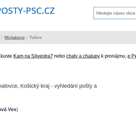
::
Michalovce
::
Tušice
Zkuste
Kam na Silvestra?
nebo
chaty a chalupy
k pronájmu,
e P
alovce, Košický kraj - vyhledání pošty a
ová Ves
)