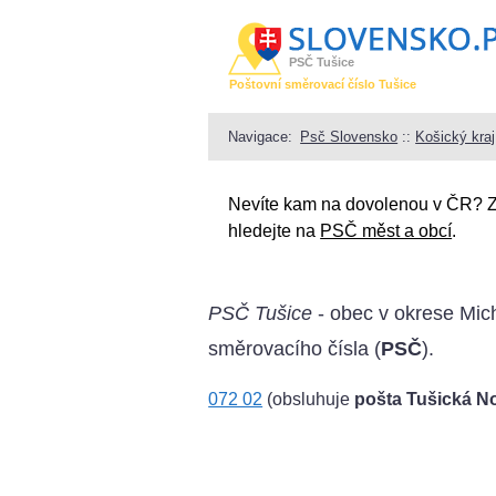
PSČ Tušice
Poštovní směrovací číslo Tušice
Navigace:
Psč Slovensko
::
Košický kraj
Nevíte kam na dovolenou v ČR? 
hledejte na
PSČ měst a obcí
.
PSČ Tušice
- obec v okrese Mich
směrovacího čísla (
PSČ
).
072 02
(obsluhuje
pošta Tušická N