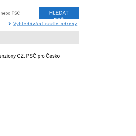
HLEDAT
PSČ
Vyhledávání podle adresy
enziony CZ
. PSČ pro Česko