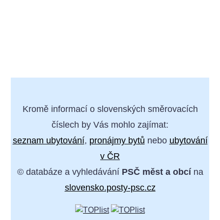
Kromě informací o slovenských směrovacích
číslech by Vás mohlo zajímat:
seznam ubytování
,
pronájmy bytů
nebo
ubytování
v ČR
© databáze a vyhledávání
PSČ měst a obcí
na
slovensko.posty-psc.cz