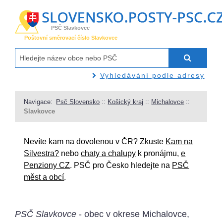
PSČ Slavkovce
Poštovní směrovací číslo Slavkovce
Vyhledávání podle adresy
Navigace:
Psč Slovensko
::
Košický kraj
::
Michalovce
::
Slavkovce
Nevíte kam na dovolenou v ČR? Zkuste
Kam na
Silvestra?
nebo
chaty a chalupy
k pronájmu,
e
Penziony CZ
. PSČ pro Česko hledejte na
PSČ
měst a obcí
.
PSČ Slavkovce
- obec v okrese Michalovce,