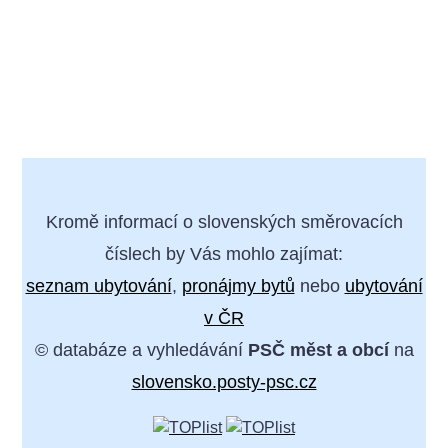
Kromě informací o slovenských směrovacích
číslech by Vás mohlo zajímat:
seznam ubytování
,
pronájmy bytů
nebo
ubytování
v ČR
© databáze a vyhledávání
PSČ měst a obcí
na
slovensko.posty-psc.cz