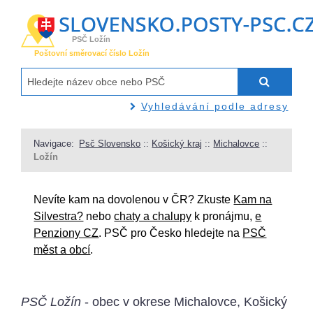
PSČ Ložín
Poštovní směrovací číslo Ložín
Vyhledávání podle adresy
Navigace:
Psč Slovensko
::
Košický kraj
::
Michalovce
::
Ložín
Nevíte kam na dovolenou v ČR? Zkuste
Kam na
Silvestra?
nebo
chaty a chalupy
k pronájmu,
e
Penziony CZ
. PSČ pro Česko hledejte na
PSČ
měst a obcí
.
PSČ Ložín
- obec v okrese Michalovce, Košický