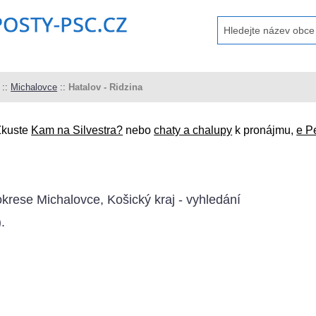
::
Michalovce
::
Hatalov - Ridzina
Zkuste
Kam na Silvestra?
nebo
chaty a chalupy
k pronájmu,
e P
okrese Michalovce, Košický kraj - vyhledání
).