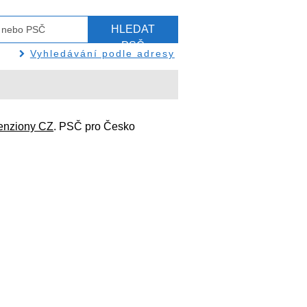
HLEDAT
PSČ
Vyhledávání podle adresy
enziony CZ
. PSČ pro Česko