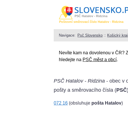
PSČ Hatalov - Ridzina
Poštovní směrovací číslo Hatalov - Ridzina
Navigace:
Psč Slovensko
::
Košický kraj
Nevíte kam na dovolenou v ČR? 
hledejte na
PSČ měst a obcí
.
PSČ Hatalov - Ridzina
- obec v 
pošty a směrovacího čísla (
PSČ
072 16
(obsluhuje
pošta Hatalov
)