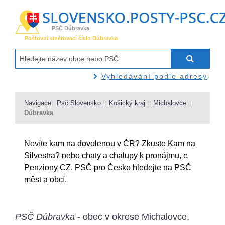
PSČ Dúbravka
Poštovní směrovací číslo Dúbravka
Vyhledávání podle adresy
Navigace:
Psč Slovensko
::
Košický kraj
::
Michalovce
::
Dúbravka
Nevíte kam na dovolenou v ČR? Zkuste
Kam na
Silvestra?
nebo
chaty a chalupy
k pronájmu,
e
Penziony CZ
. PSČ pro Česko hledejte na
PSČ
měst a obcí
.
PSČ Dúbravka
- obec v okrese Michalovce,