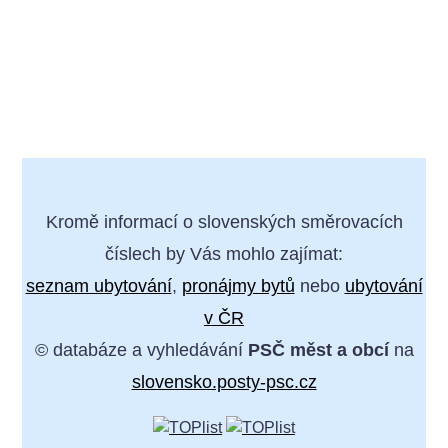
Kromě informací o slovenských směrovacích
číslech by Vás mohlo zajímat:
seznam ubytování
,
pronájmy bytů
nebo
ubytování
v ČR
© databáze a vyhledávání
PSČ měst a obcí
na
slovensko.posty-psc.cz