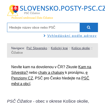
PSČ Čižatice
Poštovní směrovací číslo Čižatice
Vyhledávání podle adresy
Navigace:
Psč Slovensko
::
Košický kraj
::
Košice okolie
::
Čižatice
Nevíte kam na dovolenou v ČR? Zkuste
Kam na
Silvestra?
nebo
chaty a chalupy
k pronájmu,
e
Penziony CZ
. PSČ pro Česko hledejte na
PSČ
měst a obcí
.
PSČ Čižatice
- obec v okrese Košice okolie,