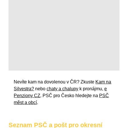
Nevíte kam na dovolenou v ČR? Zkuste
Kam na
Silvestra?
nebo
chaty a chalupy
k pronájmu,
e
Penziony CZ
. PSČ pro Česko hledejte na
PSČ
měst a obcí
.
Seznam PSČ a pošt pro okresní