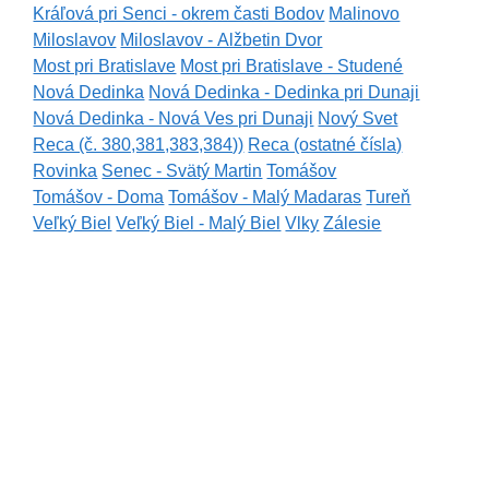
Kráľová pri Senci - okrem časti Bodov
Malinovo
Miloslavov
Miloslavov - Alžbetin Dvor
Most pri Bratislave
Most pri Bratislave - Studené
Nová Dedinka
Nová Dedinka - Dedinka pri Dunaji
Nová Dedinka - Nová Ves pri Dunaji
Nový Svet
Reca (č. 380,381,383,384))
Reca (ostatné čísla)
Rovinka
Senec - Svätý Martin
Tomášov
Tomášov - Doma
Tomášov - Malý Madaras
Tureň
Veľký Biel
Veľký Biel - Malý Biel
Vlky
Zálesie