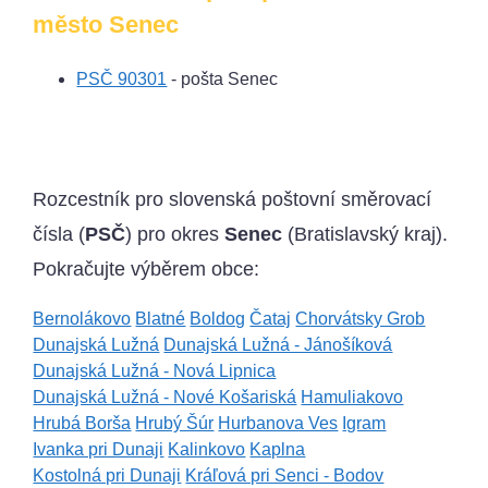
město Senec
PSČ 90301
- pošta Senec
Rozcestník pro slovenská poštovní směrovací
čísla (
PSČ
) pro okres
Senec
(Bratislavský kraj).
Pokračujte výběrem obce:
Bernolákovo
Blatné
Boldog
Čataj
Chorvátsky Grob
Dunajská Lužná
Dunajská Lužná - Jánošíková
Dunajská Lužná - Nová Lipnica
Dunajská Lužná - Nové Košariská
Hamuliakovo
Hrubá Borša
Hrubý Šúr
Hurbanova Ves
Igram
Ivanka pri Dunaji
Kalinkovo
Kaplna
Kostolná pri Dunaji
Kráľová pri Senci - Bodov