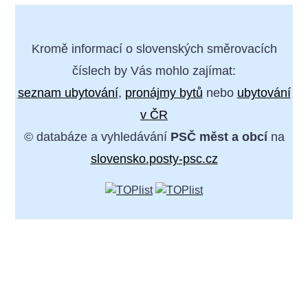
Kromě informací o slovenských směrovacích
číslech by Vás mohlo zajímat:
seznam ubytování
,
pronájmy bytů
nebo
ubytování
v ČR
© databáze a vyhledávání
PSČ měst a obcí
na
slovensko.posty-psc.cz