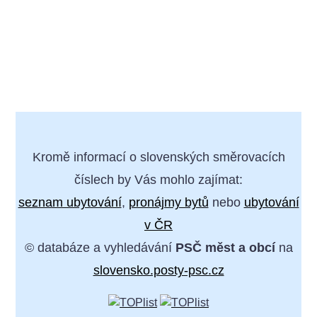
Kromě informací o slovenských směrovacích
číslech by Vás mohlo zajímat:
seznam ubytování
,
pronájmy bytů
nebo
ubytování
v ČR
© databáze a vyhledávání
PSČ měst a obcí
na
slovensko.posty-psc.cz