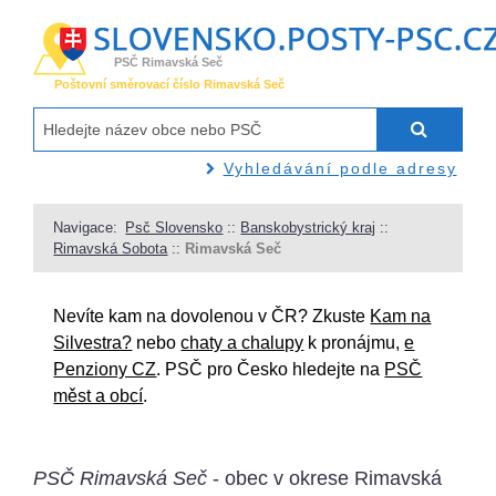
PSČ Rimavská Seč
Poštovní směrovací číslo Rimavská Seč
Vyhledávání podle adresy
Navigace:
Psč Slovensko
::
Banskobystrický kraj
::
Rimavská Sobota
::
Rimavská Seč
Nevíte kam na dovolenou v ČR? Zkuste
Kam na
Silvestra?
nebo
chaty a chalupy
k pronájmu,
e
Penziony CZ
. PSČ pro Česko hledejte na
PSČ
měst a obcí
.
PSČ Rimavská Seč
- obec v okrese Rimavská