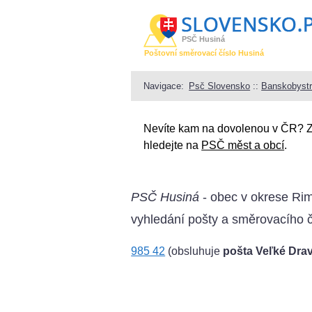
PSČ Husiná
Poštovní směrovací číslo Husiná
Navigace:
Psč Slovensko
::
Banskobystr
Nevíte kam na dovolenou v ČR? 
hledejte na
PSČ měst a obcí
.
PSČ Husiná
- obec v okrese Rim
vyhledání pošty a směrovacího č
985 42
(obsluhuje
pošta Veľké Dra