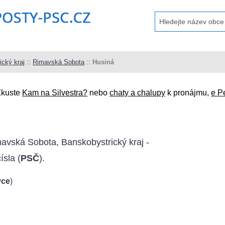
ický kraj
::
Rimavská Sobota
::
Husiná
Zkuste
Kam na Silvestra?
nebo
chaty a chalupy
k pronájmu,
e P
avská Sobota, Banskobystrický kraj -
ísla (
PSČ
).
vce
)