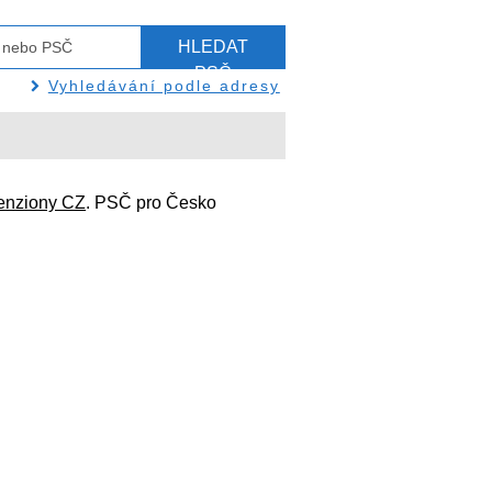
HLEDAT
PSČ
Vyhledávání podle adresy
enziony CZ
. PSČ pro Česko