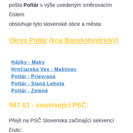
pošta
Poltár
s výše uvedeným směrovacím
číslem
obsluhuje tyto slovenské obce a města:
Okres Poltár
(
kraj Banskobystrický
)
Hájiky - Maky
Hrnčiarska Ves - Maštinec
Poltár - Prievrana
Poltár - Slaná Lehota
Poltár - Zelené
987 01 - související PSČ:
Přejít na PSČ Slovenska začínající sekvencí
číslic: