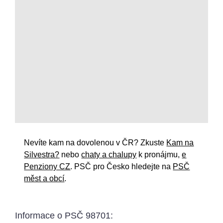
Nevíte kam na dovolenou v ČR? Zkuste
Kam na
Silvestra?
nebo
chaty a chalupy
k pronájmu,
e
Penziony CZ
. PSČ pro Česko hledejte na
PSČ
měst a obcí
.
Informace o
PSČ 98701
: