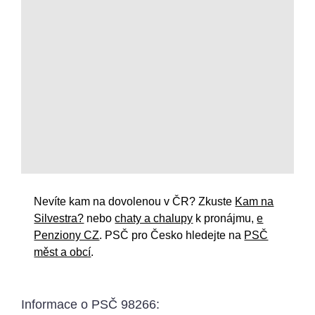
Nevíte kam na dovolenou v ČR? Zkuste
Kam na
Silvestra?
nebo
chaty a chalupy
k pronájmu,
e
Penziony CZ
. PSČ pro Česko hledejte na
PSČ
měst a obcí
.
Informace o
PSČ 98266
: