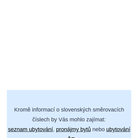
Kromě informací o slovenských směrovacích
číslech by Vás mohlo zajímat:
seznam ubytování
,
pronájmy bytů
nebo
ubytování