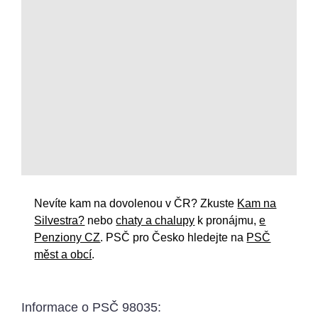
Nevíte kam na dovolenou v ČR? Zkuste
Kam na
Silvestra?
nebo
chaty a chalupy
k pronájmu,
e
Penziony CZ
. PSČ pro Česko hledejte na
PSČ
měst a obcí
.
Informace o
PSČ 98035
: