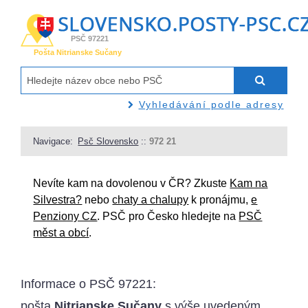
PSČ 97221
Pošta Nitrianske Sučany
Vyhledávání podle adresy
Navigace:
Psč Slovensko
::
972 21
Nevíte kam na dovolenou v ČR? Zkuste
Kam na
Silvestra?
nebo
chaty a chalupy
k pronájmu,
e
Penziony CZ
. PSČ pro Česko hledejte na
PSČ
měst a obcí
.
Informace o
PSČ 97221
:
pošta
Nitrianske Sučany
s výše uvedeným