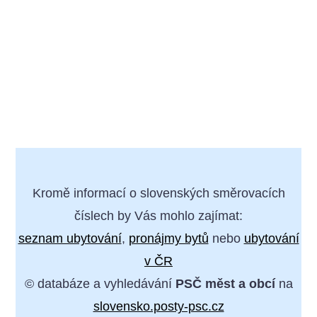
Kromě informací o slovenských směrovacích
číslech by Vás mohlo zajímat:
seznam ubytování
,
pronájmy bytů
nebo
ubytování
v ČR
© databáze a vyhledávání
PSČ měst a obcí
na
slovensko.posty-psc.cz