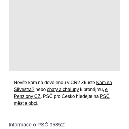
Nevíte kam na dovolenou v ČR? Zkuste
Kam na
Silvestra?
nebo
chaty a chalupy
k pronájmu,
e
Penziony CZ
. PSČ pro Česko hledejte na
PSČ
měst a obcí
.
Informace o
PSČ 95852
: