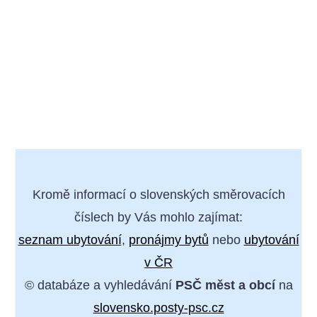
Kromě informací o slovenských směrovacích
číslech by Vás mohlo zajímat:
seznam ubytování
,
pronájmy bytů
nebo
ubytování
v ČR
© databáze a vyhledávání
PSČ měst a obcí
na
slovensko.posty-psc.cz