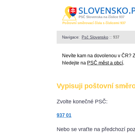
PSČ Slovenska na číslice 937
Poštovní směrovací čísla s číslicemi 937
Navigace:
Psč Slovensko
::
937
Nevíte kam na dovolenou v ČR? 
hledejte na
PSČ měst a obcí
.
Vypisuji poštovní směrov
Zvolte konečné PSČ:
937 01
Nebo se vraťte na předchozí poz