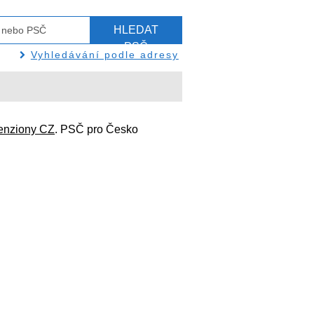
HLEDAT
PSČ
Vyhledávání podle adresy
enziony CZ
. PSČ pro Česko