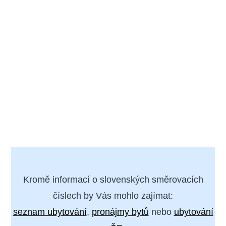
Kromě informací o slovenských směrovacích
číslech by Vás mohlo zajímat:
seznam ubytování
,
pronájmy bytů
nebo
ubytování