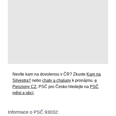
Nevíte kam na dovolenou v ČR? Zkuste
Kam na
Silvestra?
nebo
chaty a chalupy
k pronájmu,
e
Penziony CZ
. PSČ pro Česko hledejte na
PSČ
měst a obcí
.
Informace o
PSČ 93032
: