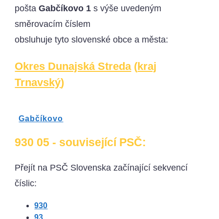
pošta
Gabčíkovo 1
s výše uvedeným
směrovacím číslem
obsluhuje tyto slovenské obce a města:
Okres Dunajská Streda
(
kraj
Trnavský
)
Gabčíkovo
930 05 - související PSČ:
Přejít na PSČ Slovenska začínající sekvencí
číslic:
930
93