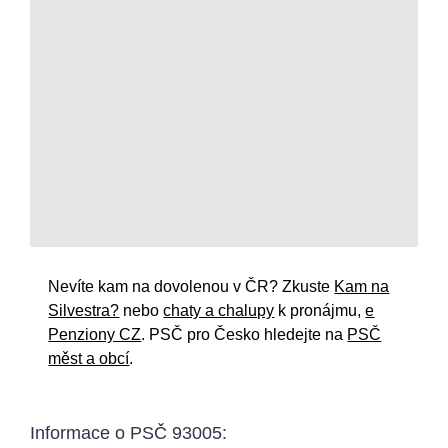
Nevíte kam na dovolenou v ČR? Zkuste
Kam na
Silvestra?
nebo
chaty a chalupy
k pronájmu,
e
Penziony CZ
. PSČ pro Česko hledejte na
PSČ
měst a obcí
.
Informace o
PSČ 93005
: